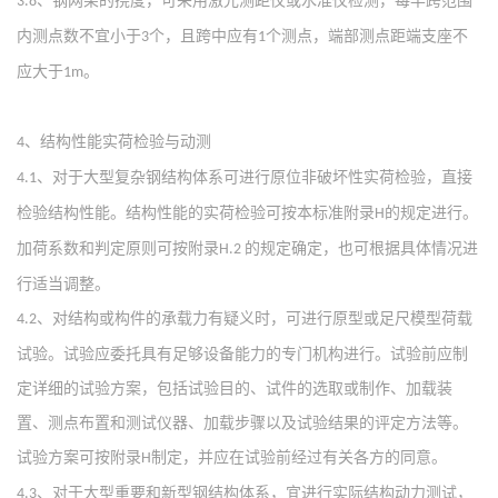
、钢网架的挠度，可采用激光测距仪或水准仪检测，每半跨范围
3.8
内测点数不宜小于
个，且跨中应有
个测点，端部测点距端支座不
3
1
应大于
。
1m
、结构性能实荷检验与动测
4
、对于大型复杂钢结构体系可进行原位非破坏性实荷检验，直接
4.1
检验结构性能。结构性能的实荷检验可按本标准附录
的规定进行。
H
加荷系数和判定原则可按附录
的规定确定，也可根据具体情况进
H.2
行适当调整。
、对结构或构件的承载力有疑义时，可进行原型或足尺模型荷载
4.2
试验。试验应委托具有足够设备能力的专门机构进行。试验前应制
定详细的试验方案，包括试验目的、试件的选取或制作、加载装
置、测点布置和测试仪器、加载步骤以及试验结果的评定方法等。
试验方案可按附录
制定，并应在试验前经过有关各方的同意。
H
、对于大型重要和新型钢结构体系，宜进行实际结构动力测试，
4.3