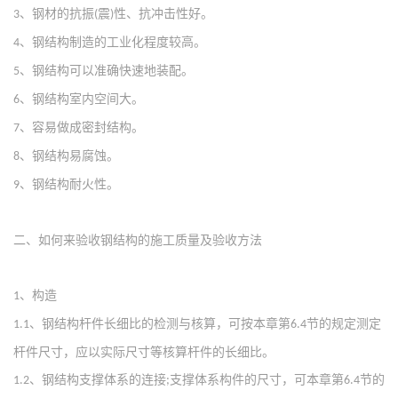
、钢材的抗振
震
性、抗冲击性好。
3
(
)
、钢结构制造的工业化程度较高。
4
、钢结构可以准确快速地装配。
5
、钢结构室内空间大。
6
、容易做成密封结构。
7
、钢结构易腐蚀。
8
、钢结构耐火性。
9
二、如何来验收钢结构的施工质量及验收方法
、构造
1
、钢结构杆件长细比的检测与核算，可按本章第
节的规定测定
1.1
6.4
杆件尺寸，应以实际尺寸等核算杆件的长细比。
、钢结构支撑体系的连接
支撑体系构件的尺寸，可本章第
节的
1.2
;
6.4