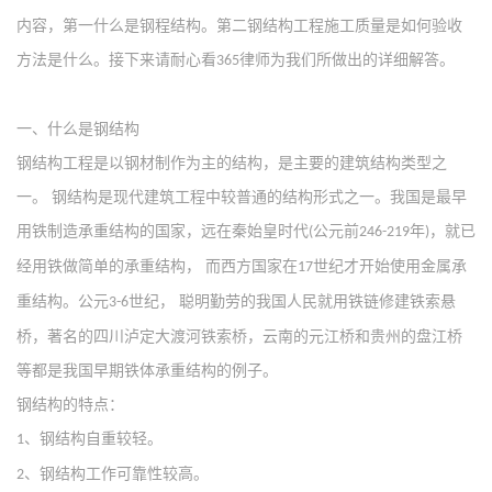
内容，第一什么是钢程结构。第二钢结构工程施工质量是如何验收
方法是什么。接下来请耐心看
律师为我们所做出的详细解答。
365
一、什么是钢结构
钢结构工程是以钢材制作为主的结构，是主要的建筑结构类型之
一。
钢结构是现代建筑工程中较普通的结构形式之一。我国是最早
用铁制造承重结构的国家，远在秦始皇时代
公元前
年
，就已
(
246-219
)
经用铁做简单的承重结构， 而西方国家在
世纪才开始使用金属承
17
重结构。公元
世纪， 聪明勤劳的我国人民就用铁链修建铁索悬
3-6
桥，著名的四川泸定大渡河铁索桥，云南的元江桥和贵州的盘江桥
等都是我国早期铁体承重结构的例子。
钢结构的特点：
、钢结构自重较轻。
1
、钢结构工作可靠性较高。
2