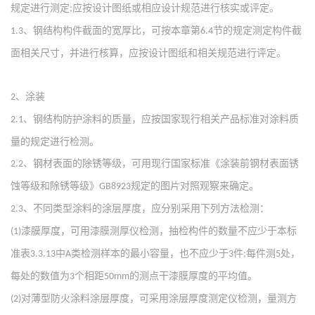
规定进行测定
应按设计图纸或相应设计规范进行核实或评定。
;
、钢结构构件截面的宽厚比，可按本章第
节的规定测定构件截
1.3
6.4
面相关尺寸，并进行核算，应按设计图纸和相关规范进行评定。
、涂装
2
、钢结构防护涂料的质量，应按国家现行相关产品标准对涂料质
2.1
量的规定进行检测。
、钢材表面的除锈等级，可用现行国家标准《涂装前钢材表面锈
2.2
蚀等级和除锈等级》
规定的图片对照观察来确定。
GB8923
、不同类型涂料的涂层厚度，应分别采用下列方法检测：
2.3
漆膜厚度，可用漆膜测厚仪检测，抽检构件的数量不应少于本标
(1)
准表
中
类检测样本的最小容量，也不应少于
件
每件测
处，
3.3.13
A
3
;
5
每处的数值为
个相距
的测点干漆膜厚度的平均值。
3
50mm
对薄型防火涂料涂层厚度，可采用涂层厚度测定仪检测，量测方
(2)