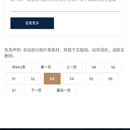
风险。许多人不知道办公室中甲醛的隐患以及它如何影响室
内空......
查看更多
免责声明: 本站部分图片等素材，转载于互联网。如有侵权，请联系
删除。
共943条
第一页
上一页
49
50
51
52
53
54
55
56
57
下一页
最后一页