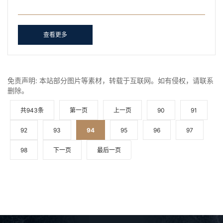
方案，对日后的实际装修过程以及装修后是否能够达到理想
的效......
查看更多
免责声明: 本站部分图片等素材，转载于互联网。如有侵权，请联系
删除。
共943条
第一页
上一页
90
91
92
93
94
95
96
97
98
下一页
最后一页