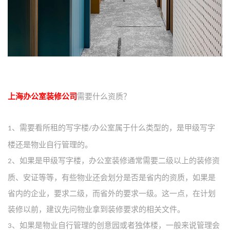
上海办公室装修公司
需要什么资质？
、需要看所租的写字楼
办公室属于什么类型的，是甲级写字
1
/
楼还是物业自行管理的。
、如果是甲级写字楼，办公室装修通常需要二级以上的装修资
2
质、安证等等，有些物业还会划分是否是省内的资质，如果是
省内的企业，要求二级，而省外的要求一级。这一点，在计划
装修以前，建议先问物业拿到装修要求的相关文件。
、如果是物业自行管理的创意园或者独体楼，一般来说管理会
3