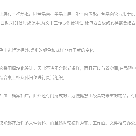
上屏有三种形态，即全桌面、半桌上屏、带三面围板。全桌面较话用于设
白板,可钉便签或记事,为文书工作提供便利性,硬包或白板的式样需要结
色卡进行选择外,桌角的颜色和式样也有了新的变化。
它采用模块化设计，因此不进组合形式多样，而且可以节省空间,在局限
结合桌上柜及休闲位进行灵活组织。
抽屉、档案抽屉。此外还有门扇式的，万便储放比较高或笨重的物品。有
仅能够存放许多文件资料，而且还时常被作为辅助工作面。文件柜与办公