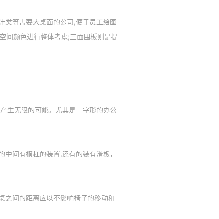
计类等需要大桌面的公司,便于员工绘图
合空间颜色进行整体考虑;三面围板则是提
中产生无限的可能。尤其是一字形的办公
的中间有横杠的装置,还有的装有滑板，
桌之间的距离应以不影响椅子的移动和