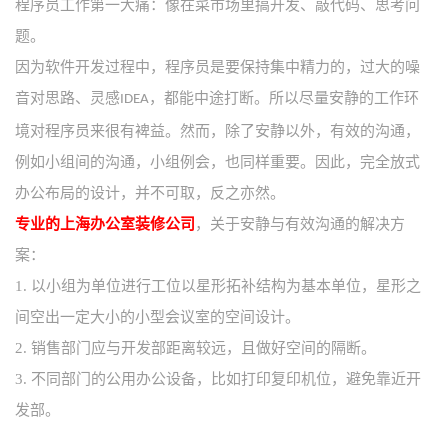
程序员工作第一大痛：像在菜市场里搞开发、敲代码、思考问
题。
因为软件开发过程中，程序员是要保持集中精力的，过大的噪
音对思路、灵感
，都能中途打断。所以尽量安静的工作环
IDEA
境对程序员来很有裨益。然而，除了安静以外，有效的沟通，
例如小组间的沟通，小组例会，也同样重要。因此，完全放式
办公布局的设计，并不可取，反之亦然。
专业的上海办公室装修公司
，关于安静与有效沟通的解决方
案：
1.
以小组为单位进行工位以星形拓补结构为基本单位，星形之
间空出一定大小的小型会议室的空间设计。
2.
销售部门应与开发部距离较远，且做好空间的隔断。
3.
不同部门的公用办公设备，比如打印复印机位，避免靠近开
发部。