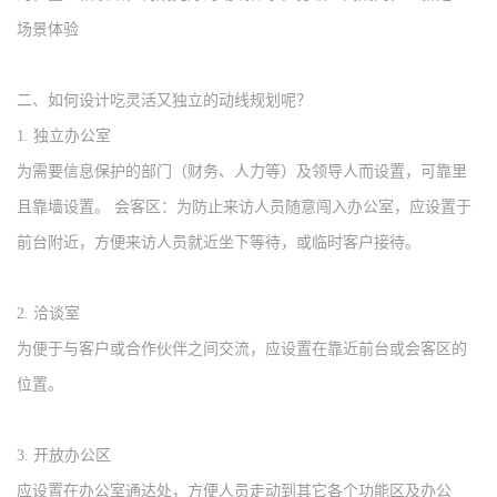
场景体验
二、
如何
设计吃
灵活又独立的动线规划
呢？
1.
独立办公室
为需要信息保护的部门（财务、人力等）及领导人而设置，可靠里
且靠墙设置。
会客区：为防止来访人员随意闯入办公室，应设置于
前台附近，方便来访人员就近坐下等待，或临时客户接待。
2.
洽谈室
为便于与客户或合作伙伴之间交流，应设置在靠近前台或会客区的
位置。
3.
开放办公区
应设置在办公室通达处，方便人员走动到其它各个功能区及办公