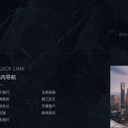
您可
UICK LINK
站内导航
于我们
全案高端
典案例
精工匠艺
装办公
齐建客户
应链
新闻资讯
系我们