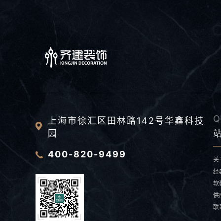
Q
上海市徐汇区田林路142号华鑫科技
园
400-820-9499
关
经
软
供
联