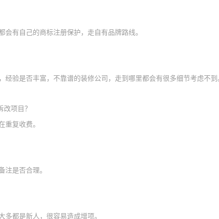
都会有自己的商标注册保护
，
走自有品牌路线。
，经验是否丰富，
不靠谱的装修公司，走到哪里都会有
很多细节考虑不到
拆改项目？
在
重复收费。
备注是否合理
。
大多
都是新人，很容易造成增项
。