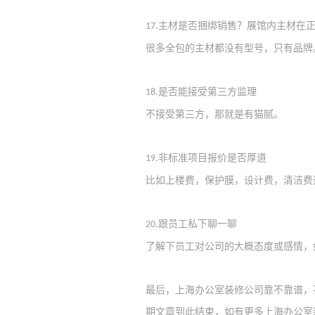
主材是否捆绑销售？展馆内主材在
17.
很多全包的主材都没有型号，只有品牌
是否能接受第三方监理
18.
不接受第三方，那就是有猫腻
。
非标准项目报价是否厚道
19.
比如上楼费，保护膜，设计费，清洁费
跟员工私下聊一聊
20.
了解下员工对公司的
大概态度或
感情，
最后，上海办公室装修公司靠不靠谱，
期文章到此结束，如有更多上海办公室