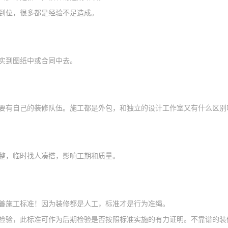
到位，很多都是
经验不足造成
。
实到图纸中或合同中
去。
要有自己的装修队伍。施工都是外包，和独立的设计工作室又有什么区别
整，临时找人凑搭，影响工期和质量
。
善施工标准！因为装修都是人工，标准才是
行为准绳。
检验，此标准可作为后期检验是否按照标准实施的有力证明。不靠谱的装