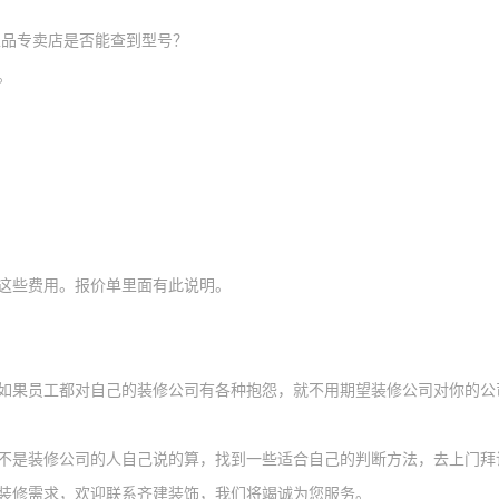
正品专卖店是否能查到型号？
。
这些费用
。
报价单里面
有此说明。
如果员工都对
自己的装修
公司有
各种抱怨
，就不用期望装修公司对
你的公
不是装修公司的人自己说的算，找到一些适合自己的判断方法，去上门拜
装修需求，欢迎联系齐建装饰，我们将竭诚为您服务。