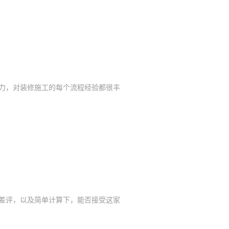
力，对
装修施工的
每个流程经验都很丰
差评，
以及简单计算下，
能否接受
这家