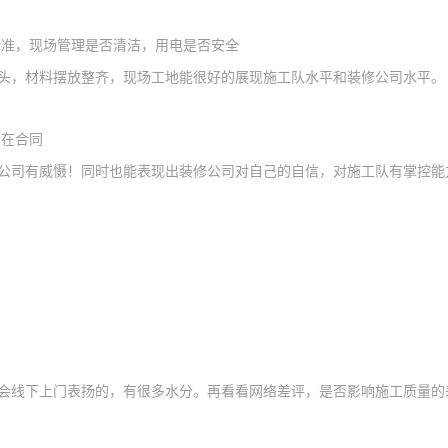
标准，现场管理是否清洁，用电是否安全
头，材料摆放整齐
，
现场工地能很好的展现施工队水平和装修公司水平
。
写在合同
公司有威慑！同时也能表现出装修公司对自己的自信，对施工队有掌控能
会
线下上门
表扬的
，
有很多水分。再看
看网络差评，是否影响
施工
质量的