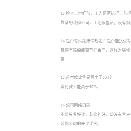
检查工地细节，工人是否
执行
工艺
13.
靠谱的装修公司，工地很整洁，没有烟
是否有延期赔偿规定？是否能接受
14.
延期有赔偿能否写在合同，这样对装修
富
。
首付款比例是否小于
？
15.
5
0
%
首付款不能高于
。
50%
公司
网络
口碑
16.
不要
只
看好评，装修的好，
却
没有客户
装修公司的
差评
比例。