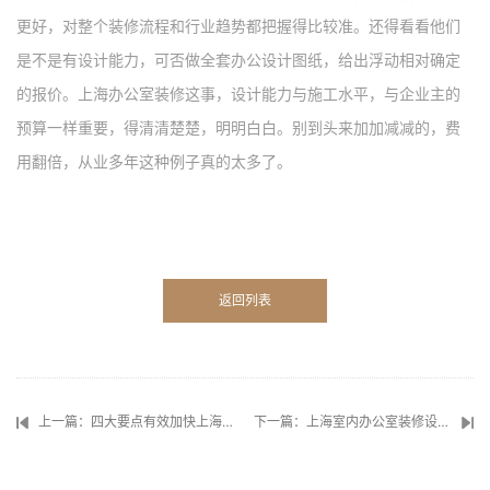
更好，对整个装修流程和行业趋势都把握得比较准。还得看看他们
是不是有设计能力，可否做全套
办公设计
图纸，给
出浮动相对确定
的
报价。
上海办公室
装修这事，
设计能力与施工水平，与企业主的
预算
一样
重要，得清清楚楚，明明白白。别到头来加加减减的，费
用翻倍，从业多年这种例子真的太多了。
返回列表
上一篇：四大要点有效加快上海办公室装修工期
下一篇：上海室内办公室装修设计概念是如何表达的？