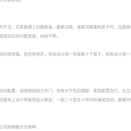
的手法，尤其是遇上旧屋新装、屋龄过高、或屋况极差的房子时，光是结
造成往后的问题连连，纠纷不断。
师的经验值，但也有例外，有些设计师一年接数十个案子，有些设计师一
空间配置、动线规划较为专门，也有对于色彩搭配、
家具
配置在行，
业主
但基本上设计师每项设计都会，一般二十至五十坪的标准层空间，都难不
公司规模概分为
两
种：