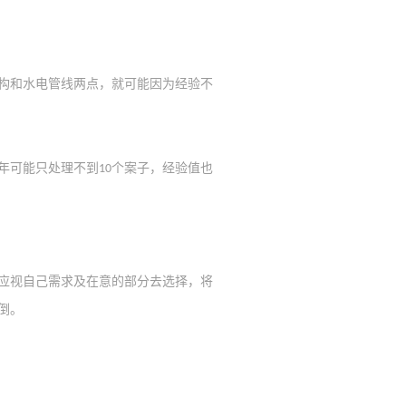
构和水电管线两点，就可能因为经验不
年可能只处理不到
个案子，经验值也
10
应视自己需求及在意的部分去选择，将
倒。