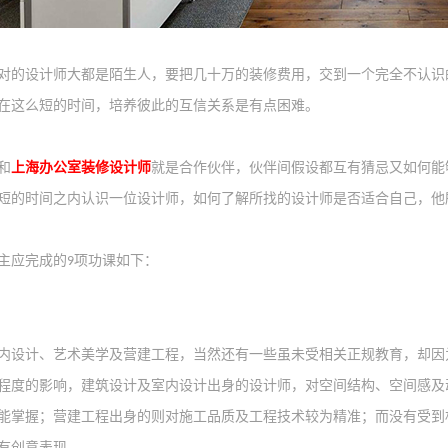
对的设计师
大
都是陌生人，要把
几十万的
装修费用
，
交到一个完全不认识
在这
么
短的时间，培养彼此的互信
关系
是有点困难。
和
上海办公室装修
设计师
就是合作伙伴，伙伴间假设都互有猜忌又如何能
短的时间之内认识一位设计师，如何了解所找的设计师是否适合自己，他
主应
完成的
项功课
如下：
9
内设计、艺术美学及营建工程，当然还有一些虽未受相关正规教育，却因
程度的影响，建筑设计及室内设计出身的设计师，对空间结构、空间感及
能掌握；营建工程出身的则对施工品质及工程技术较为精准；而没有受到
有创意表现。