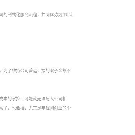
司的制式化服务流程，共同优势为
“团队
。为了维持公司营运，接的案子金额不
成本的掌控上可能就无法与大公司相
案子，也会接，尤其是年轻刚创业的个