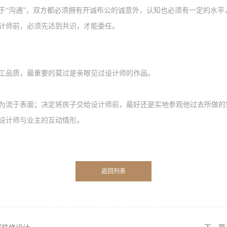
于
“沟通”，双方都必须拥有开诚
布
公的诚意外，认知也必须有一定的水平
计师前，必须先达到共识，才能委任。
工品质，最重要的莫过是亲眼见过设计师的作品。
为流于表面；决定将房子交给设计师前，最好还是实地参观他过去所做的
设计师与
业主
的互动情形。
返回列表