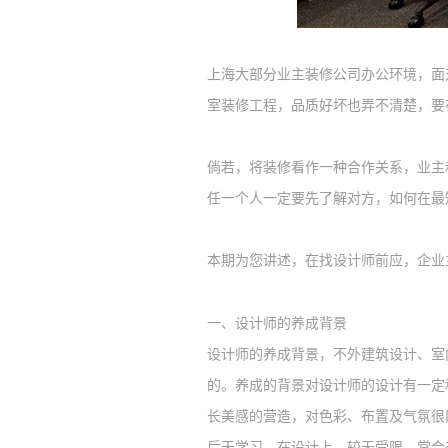
上海
大部分
业主装修公司办公环境，
面
室
装修工程，品质好坏也弄不清楚，要
倘若，将装修看作一种合作关系，业主
任一个人一定要先了解对方，如何在最
本期为您讲述，在找
设计师前应
，
企业
一、
设计师的养成背景
设计师的养成背景，不外建筑设计、室
的。养成的背景对设计师的设计有一定
长美感的营造，对色彩、
布
置及气氛很
后天学习，在设计上，较无受限，常会