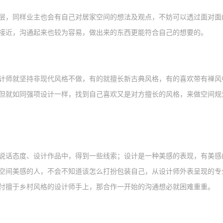
层，同样
业主
也会有自己对居家空间的想法及观点，不妨可以透过面对面
接近，沟通起来也较为容易，做出来的东西更能符合自己的想要的。
计师就坚持非现代风格不做，有的就擅长新古典风格，有的喜欢带有禅风
但就如同强项设计一样，找到自己喜欢又是对方擅长的风格，来做空间规
说话态度、设计作品中，得到一些线索；设计是一种美感的表现，有美感
空间美感的人，不会不知道该怎
么
打扮包装自己，从设计师外表呈现的专
付擅于乡村风格的设计师手上，那合作一开始的沟通想必就困难重重。