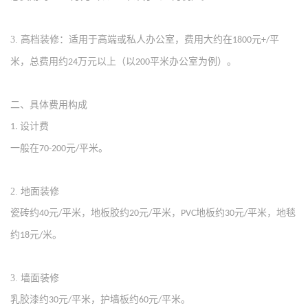
3.
‌高档装修‌：适用于高端或私人办公室，费用大约在
元
平
1800
+/
米，总费用约
万元以上（以
平米办公室为例）‌。
24
200
二、
具体费用构成
‌设计费‌
1.
一般在
元
平米‌。
70-200
/
2.
‌地面装修‌
瓷砖约
元
平米，地板胶约
元
平米，
地板约
元
平米，地毯
40
/
20
/
PVC
30
/
约
元
米‌。
18
/
3.
‌墙面装修‌
乳胶漆约
元
平米，护墙板约
元
平米‌。
30
/
60
/