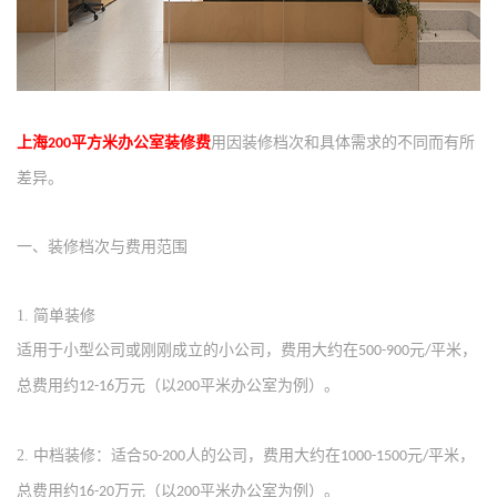
上海
平方米
‌办公室装修费
用因装修档次和具体需求的不同而有所
200
差异。‌
一、
装修档次与费用范围
1.
‌简单装修‌
适用于小型公司或刚刚成立的小公司，费用大约在
元
平米，
500-900
/
总费用约
万元（以
平米办公室为例）‌。
12-16
200
2.
‌中档装修‌：适合
人的公司，费用大约在
元
平米，
50-200
1000-1500
/
总费用约
万元（以
平米办公室为例）‌。
16-20
200