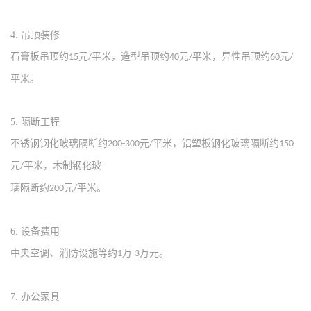
4.
‌吊顶装修‌
石膏板吊顶约
元
平米，造型吊顶约
元
平米，异性吊顶约
元
15
/
40
/
60
/
平米‌。
5.
‌隔断工程‌
不锈钢钢化玻璃隔断约
元
平米，铝塑板钢化玻璃隔断约
200-300
/
150
元
平米，木制钢化玻
/
璃隔断约
元
平米‌。
200
/
6.
‌设备费用‌
中央空调、消防设施等约
万
万元‌。
1
-3
7.
‌办公家具‌