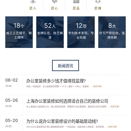
匠人
匠心
匠品
匠魂
18
52
12
8
个
人
项
大
施工工艺细节，精
金牌队伍，技艺精
专利技术发明，专
环节严苛验收，值
工细作
湛
业权威
得信赖
新闻资讯
06-02
办公室装修多少钱才值得找监理?
2026
先给一句话结论：办公室装修总预算 ≥ 10 万 / 面积 ≥ 100㎡，就值得... ...
阅读文章>
05-26
上海办公室装修如何选择适合自己的装修公司
2026
在上海选办公室装修公司，核心是先验资质、再看同行业实景案例、锁定闭口合同与透明... ...
阅读文章>
05-20
为什么说办公室装修设计的基础是动线?
2026
为什么办公室装修设计核心基础就是动线? 一句话总结：动线决定人流效率、空间利用... ...
阅读文章>