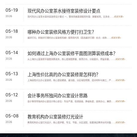
05-19
现代风办公室茶水接待室装修设计要点
2026
现代风办公室茶水接待室装修设计要点 一、整体风格基调极简利落：删繁就简，无多余... ...
阅读文章>
05-18
哪种办公室装修风格方便打扫卫生？
2026
最好打扫、耐脏好打理的办公室装修风格1. 极简现代风（首选最好打理）优点：线条... ...
阅读文章>
05-14
如何通过上海办公室装修平面图测算装修成本？
2026
从上海办公室装修平面图测算成本，核心是按图算量、按项计价、分级套价、预留余量，... ...
阅读文章>
05-13
上海性价比高的办公室装修是怎样的？
2026
上海高性价比办公室装修，核心是轻硬装、重功能、分区域控预算、选对材料与施工、严... ...
阅读文章>
05-12
会计事务所独间办公室设计思路
2026
会计事务所独间办公室设计核心定位：专业严谨、低调高级、静谧私密、高效办公，兼顾... ...
阅读文章>
05-08
教育机构办公室装修灯光设计
2026
教育机构办公室灯光设计，核心是护眼、专注、节能、分区适配，既要满足教师长时间备... ...
阅读文章>