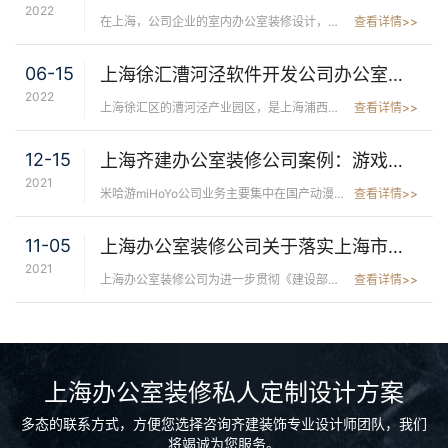
2022
在上海，公司企业的室内办公室装修设计，一直是代表该公司的一种门面骄傲。在上海的商业文化中，公司企业的办公室装修设计应反映其成功和地位。齐建装饰，非常了解这一社会需求。多年来，我们齐建人在上海办公室装修 ...
查看详情>>
06-15
上海徐汇漕河泾软件开发公司办公室装修设计，程序员的理想工作环境
2022
上海徐汇区的漕河泾产业园区，是上海浦西的一个互联网高新科技企业集合点，这里分布着上百家高新质量的互联网软件公司，如腾讯，爱奇艺，字节跳动，世纪天成等等。而众多软件开发科技企业的办公室形象，离不开专业的 ...
查看详情>>
12-15
上海齐建办公室装修公司案例：游戏大厂米哈游办公室
2021
米哈游miHoYo公司业务主要集中在国产动漫文化下的移动游戏、漫画等领域。作为国内著名游戏大厂，米哈游代表作《崩坏3》、《原神》等国产手游产品,广受用户喜爱。相信游戏圈的资深玩家都很好奇崩坏IP、原神 ...
查看详情>>
11-05
上海办公室装修公司关于落实上海市建筑施工安全质量标准化工作
2021
上海办公室装修公司为进一步贯彻《建设部关于开展建筑施工安全质量标准化工作的指导意见》(建质[2005]232号),根据上海市近几年建筑施工安全质量标准化工作的具体执行状况实施情况，制订《上海市建筑施工 ...
查看详情>>
上海办公室装修私人定制设计方案
多态的联系方式，方便您选择咨询齐建装饰专业设计师团队，我们
将竭诚为您服务。