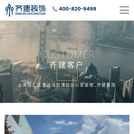
400-820-9499
CUSTOMER
齐建客户
上海徐汇区漕河泾虹漕园办公室装修_齐建装饰