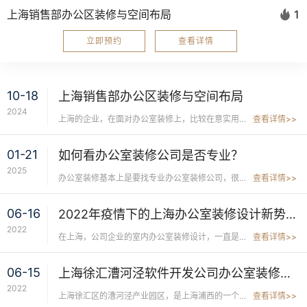
上海销售部办公区装修与空间布局
1
立即预约
查看详情
10-18
上海销售部办公区装修与空间布局
2024
上海的企业，在面对办公室装修上，比较在意实用性与审美的和谐统一。其中，上海销售部门办公空间布局对销售员工的生产性和... ...
查看详情>>
01-21
如何看办公室装修公司是否专业？
2025
办公室装修基本上是要找专业办公室装修公司，很少有企业主装修办公室找家装公司去做，其原因就是专业性。一家专业的办公室... ...
查看详情>>
06-16
2022年疫情下的上海办公室装修设计新势力
2022
在上海，公司企业的室内办公室装修设计，一直是代表该公司的一种门面骄傲。在上海的商业文化中，公司企业的办公室装修设计... ...
查看详情>>
06-15
上海徐汇漕河泾软件开发公司办公室装修设计，程序员的理想工作环境
2022
上海徐汇区的漕河泾产业园区，是上海浦西的一个互联网高新科技企业集合点，这里分布着上百家高新质量的互联网软件公司，如... ...
查看详情>>