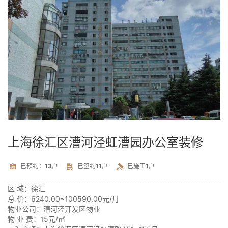
上海徐汇区漕河泾虹漕园办公室装修
已预约：
13
户
已签约
11
户
已施工
1
户
区 域：
徐汇
总 价：
6240.00~100590.00元/月
物业公司：
漕河泾开发区物业
物 业 费：
15元/㎡