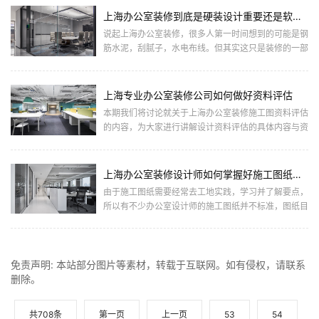
上海办公室装修到底是硬装设计重要还是软装设计重要
说起上海办公室装修，很多人第一时间想到的可能是钢
筋水泥，刮腻子，水电布线。但其实这只是装修的一部
分，属于“硬装”。也只是满足了的基础设施、满足办公
空间的结构、布... ...
上海专业办公室装修公司如何做好资料评估
本期我们将讨论就关于上海办公室装修施工图资料评估
的内容，为大家进行讲解设计资料评估的具体内容与资
料评估清单的制作。一、设计资料评估的具体内容资料
评估，可以说是判... ...
上海办公室装修设计师如何掌握好施工图纸的绘制
由于施工图纸需要经常去工地实践，学习并了解要点，
所以有不少办公室设计师的施工图纸并不标准，图纸目
录的编排、涂层线形、占比也不对，平面图系统软件缺
乏综合性天花吊顶... ...
免责声明: 本站部分图片等素材，转载于互联网。如有侵权，请联系
删除。
共708条
第一页
上一页
53
54