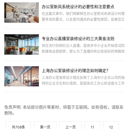
办公室新风系统设计的必要性和注意要点
在这篇文章中，我们将解释在办公室新风系统设计时需
要考虑的要点，以及室内通风的必要性原因，如果您正
在考虑装修或翻新办公室，请参考如下。一、办公室通
风的需求首先为什... ...
专业办公直播室装修设计的三大黄金法则
现在流行的网红达人直播，是很多中小企业开始尝试的
新媒体运营趋势，那么为了直播间有比较良好的预期效
果，合理的装修设计是开播前关键的一环，不仅有助于
提高直播的质量和... ...
上海办公室装修设计的理念如何确定？
上海办公室装修设计理念反映了上海中小企业公司的独
特的企业文化和价值观，是提高员工办公舒适度与工作
效率的重要方式。本期齐建装饰小编将解释办公室中小
设计理念的目的和... ...
免责声明: 本站部分图片等素材，转载于互联网。如有侵权，请联系
删除。
共708条
第一页
上一页
11
12